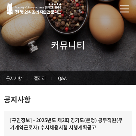
주메뉴 바로가기
컨텐츠 바로가기
커뮤니티
공지사항
갤러리
Q&A
공지사항
[구인정보] - 2025년도 제2회 경기도(본청) 공무직원(무
기계약근로자) 수시채용시험 시행계획공고