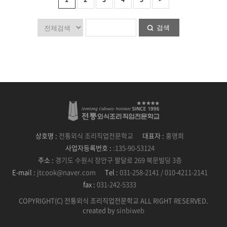
검색
상호명 :
전통외식 조리직업전문학교
대표자 :
홍명희
사업자등록번호 :
:135-90-53124
주소 :
경기도 수원시 장안구 팔달로 269 북문빌딩 3층
E-mail :
jtcook@naver.com
Tel :
031-258-2141 / 010-4211-2141
fax :
031-242-5333
COPYRIGHT(C) 전통외식 조리직업전문학교 ALL RIGHT RESERVED.
created by
sinbiweb