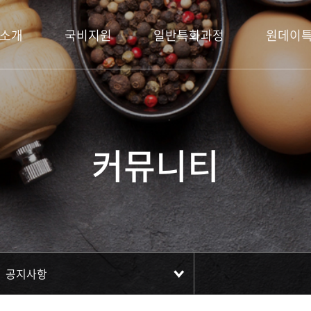
소개
국비지원
일반특화과정
원데이
커뮤니티
공지사항